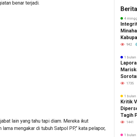
atan benar terjadi.
Berit
4 mingg
Integri
Minahas
Kabupa
Tegakk
942
Kompr
1 bulan
Lapora
Marisk
Sorotan
Sarry T
1735
Penyid
Dugaan
1 bulan
Kritik 
Diperso
Tagih P
abat lain yang tahu tapi diam. Mereka ikut
Mana L
1441
lama mengakar di tubuh Satpol PP,” kata pelapor,
yang D
1 bulan