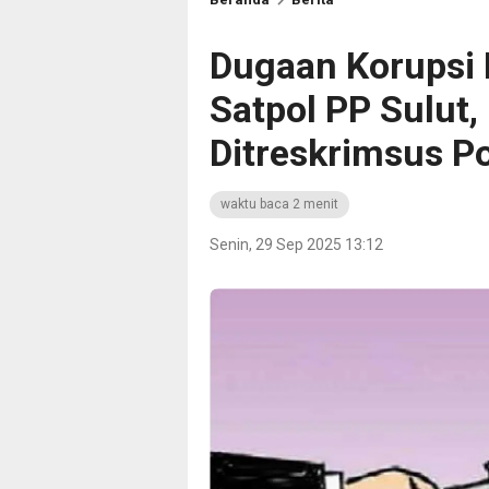
Dugaan Korupsi
Satpol PP Sulut,
Ditreskrimsus P
waktu baca 2 menit
Senin, 29 Sep 2025 13:12