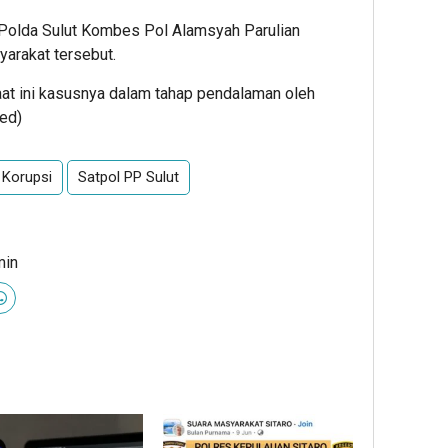
 Polda Sulut Kombes Pol Alamsyah Parulian
arakat tersebut.
Saat ini kasusnya dalam tahap pendalaman oleh
Red)
 Korupsi
Satpol PP Sulut
min