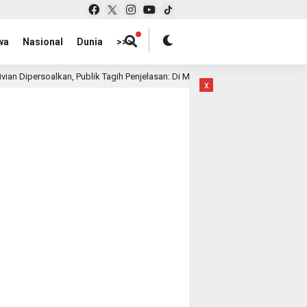
wa
Nasional
Dunia
>>>
blik Tagih Penjelasan: Di Mana Letak Kerugian yang Diklaim?
1 bulan la
x