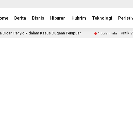
ome
Berita
Bisnis
Hiburan
Hukrim
Teknologi
Peristi
am Kasus Dugaan Penipuan
Kritik Vivian Dipersoalkan, Pu
1 bulan lalu