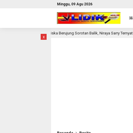
Minggu, 09 Agu 2026
H
an Mariska Berujung Sorotan Balik, Niraya Sarry Ternyata Dicari Penyidik dal
x
Beranda
Berita