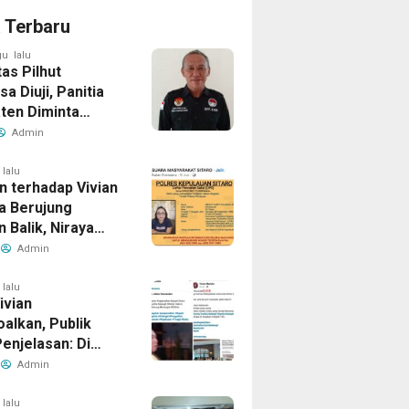
a Terbaru
u lalu
tas Pilhut
a Diuji, Panitia
ten Diminta
an Aturan Tanpa
Admin
omi
 lalu
n terhadap Vivian
a Berujung
 Balik, Niraya
ernyata Dicari
Admin
ik dalam Kasus
 Penipuan
 lalu
Vivian
alkan, Publik
enjelasan: Di
etak Kerugian
Admin
iklaim?
 lalu