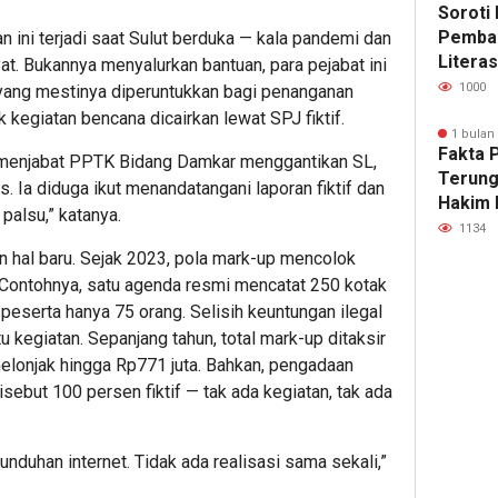
Soroti 
Pemba
 ini terjadi saat Sulut berduka — kala pandemi dan
Literas
at. Bukannya menyalurkan bantuan, para pejabat ini
Advok
1000
yang mestinya diperuntukkan bagi penanganan
Nobar 
kegiatan bencana dicairkan lewat SPJ fiktif.
“Pesta 
1 bulan
Fakta 
Yogyak
 menjabat PPTK Bidang Damkar menggantikan SL,
Terung
s. Ia diduga ikut menandatangani laporan fiktif dan
Hakim 
palsu,” katanya.
Temuka
1134
128 Be
kan hal baru. Sejak 2023, pola mark-up mencolok
SHM 79
 Contohnya, satu agenda resmi mencatat 250 kotak
Ajukan
 peserta hanya 75 orang. Selisih keuntungan ilegal
u kegiatan. Sepanjang tahun, total mark-up ditaksir
melonjak hingga Rp771 juta. Bahkan, pengadaan
but 100 persen fiktif — tak ada kegiatan, tak ada
unduhan internet. Tidak ada realisasi sama sekali,”