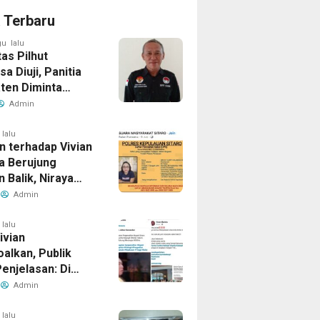
a Terbaru
u lalu
tas Pilhut
a Diuji, Panitia
ten Diminta
an Aturan Tanpa
Admin
omi
 lalu
n terhadap Vivian
a Berujung
 Balik, Niraya
ernyata Dicari
Admin
ik dalam Kasus
 Penipuan
 lalu
Vivian
alkan, Publik
enjelasan: Di
etak Kerugian
Admin
iklaim?
 lalu