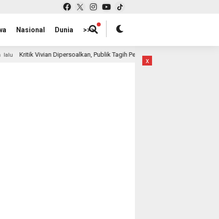
wa
Nasional
Dunia
>>>
ersoalkan, Publik Tagih Penjelasan: Di Mana Letak Kerugian yang Diklaim?
x