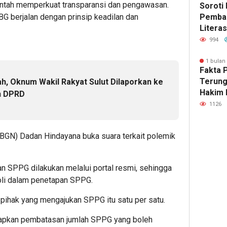
intah memperkuat transparansi dan pengawasan.
Soroti 
Pemba
G berjalan dengan prinsip keadilan dan
Literas
Advok
994
Nobar 
“Pesta 
1 bulan
Fakta 
Yogyak
Terung
h, Oknum Wakil Rakyat Sulut Dilaporkan ke
Hakim 
n DPRD
Temuka
1126
128 Be
SHM 79
(BGN) Dadan Hindayana buka suara terkait polemik
Ajukan
n SPPG dilakukan melalui portal resmi, sehingga
oli dalam penetapan SPPG.
pihak yang mengajukan SPPG itu satu per satu.
apkan pembatasan jumlah SPPG yang boleh