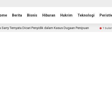
ome
Berita
Bisnis
Hiburan
Hukrim
Teknologi
Peristi
Penyidik dalam Kasus Dugaan Penipuan
Kritik Vivian Dip
1 bulan lalu