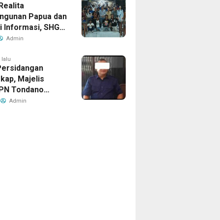
Realita
ngunan Papua dan
i Informasi, SHG
at Mengundang
Admin
dan Diskusi Film
Babi” di
 lalu
Persidangan
arta
kap, Majelis
PN Tondano
n Objek Putusan
Admin
rbeda Dengan
, Ahli Waris
 Banding