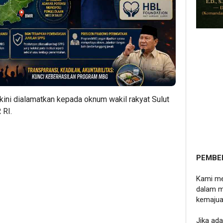
ini dialamatkan kepada oknum wakil rakyat Sulut
 RI.
PEMBE
Kami me
dalam m
kemajua
Jika ad