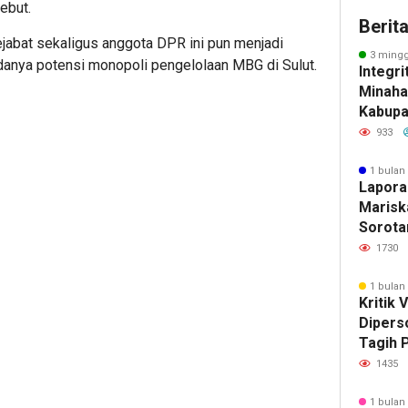
ebut.
Berit
jabat sekaligus anggota DPR ini pun menjadi
3 mingg
adanya potensi monopoli pengelolaan MBG di Sulut.
Integri
Minahas
Kabupa
Tegakk
933
Kompr
1 bulan
Lapora
Marisk
Sorotan
Sarry T
1730
Penyid
Dugaan
1 bulan
Kritik 
Diperso
Tagih P
Mana L
1435
yang D
1 bulan