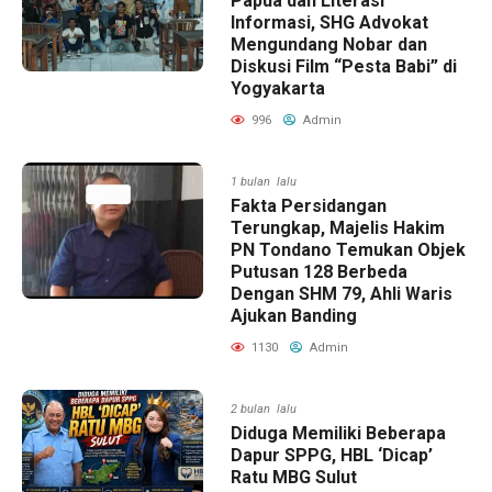
Papua dan Literasi
Informasi, SHG Advokat
Mengundang Nobar dan
Diskusi Film “Pesta Babi” di
Yogyakarta
996
Admin
1 bulan lalu
Fakta Persidangan
Terungkap, Majelis Hakim
PN Tondano Temukan Objek
Putusan 128 Berbeda
Dengan SHM 79, Ahli Waris
Ajukan Banding
1130
Admin
2 bulan lalu
Diduga Memiliki Beberapa
Dapur SPPG, HBL ‘Dicap’
Ratu MBG Sulut