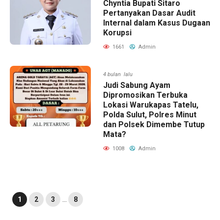
Chyntia Bupati Sitaro
Pertanyakan Dasar Audit
Internal dalam Kasus Dugaan
Korupsi
1661
Admin
4 bulan lalu
Judi Sabung Ayam
Dipromosikan Terbuka
Lokasi Warukapas Tatelu,
Polda Sulut, Polres Minut
dan Polsek Dimembe Tutup
Mata?
1008
Admin
1
2
3
…
8