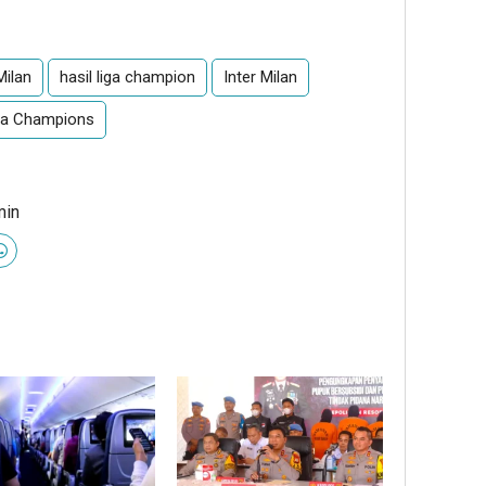
Milan
hasil liga champion
Inter Milan
iga Champions
min