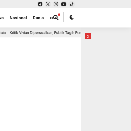
wa
Nasional
Dunia
>>>
soalkan, Publik Tagih Penjelasan: Di Mana Letak Kerugian yang Diklaim?
x