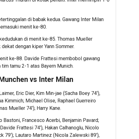
ertinggalan di babak kedua. Gawang Inter Milan
memasuki menit ke-80.
kedudukan di menit ke-85. Thomas Mueller
ak dekat dengan kiper Yann Sommer.
 menit ke-88. Davide Frattesi membobol gawang
tim tamu 2-1 atas Bayern Munich.
Munchen vs Inter Milan
aimer, Eric Dier, Kim Min-jae (Sacha Boey 74′),
ua Kimmich; Michael Olise, Raphael Guerreiro
as Mueller 74′); Harry Kane.
o Bastoni, Francesco Acerbi, Benjamin Pavard;
Davide Frattesi 74′), Hakan Calhanoglu, Nicolo
k 79′); Lautaro Martinez (Nicola Zalewski 89′),