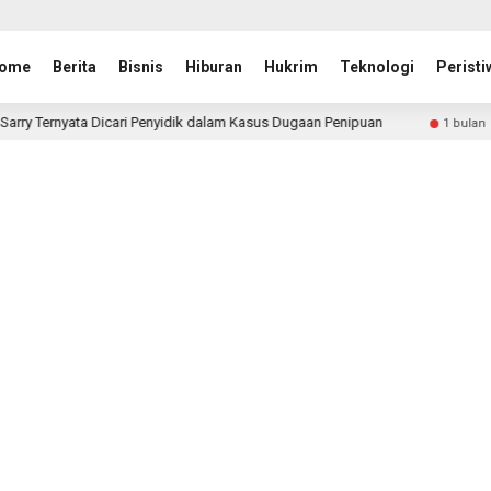
ome
Berita
Bisnis
Hiburan
Hukrim
Teknologi
Peristi
enyidik dalam Kasus Dugaan Penipuan
Kritik Vivian Diper
1 bulan lalu