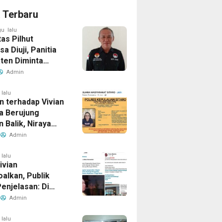
a Terbaru
u lalu
tas Pilhut
a Diuji, Panitia
ten Diminta
an Aturan Tanpa
Admin
omi
 lalu
n terhadap Vivian
a Berujung
 Balik, Niraya
ernyata Dicari
Admin
ik dalam Kasus
 Penipuan
 lalu
Vivian
alkan, Publik
enjelasan: Di
etak Kerugian
Admin
iklaim?
 lalu