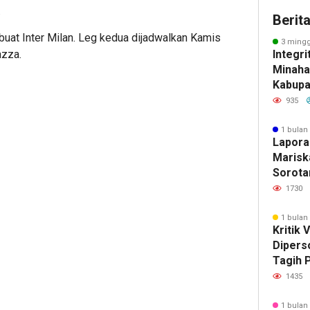
.
Berit
buat Inter Milan. Leg kedua dijadwalkan Kamis
3 mingg
Integri
azza.
Minahas
Kabupa
Tegakk
935
Kompr
1 bulan
Lapora
Marisk
Sorotan
Sarry T
1730
Penyid
Dugaan
1 bulan
Kritik 
Diperso
Tagih P
Mana L
1435
yang D
1 bulan