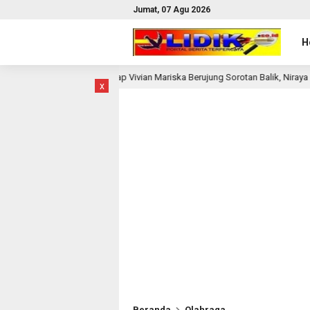
Jumat, 07 Agu 2026
H
rhadap Vivian Mariska Berujung Sorotan Balik, Niraya Sarry Ternyata Dicari P
x
Beranda
Olahraga