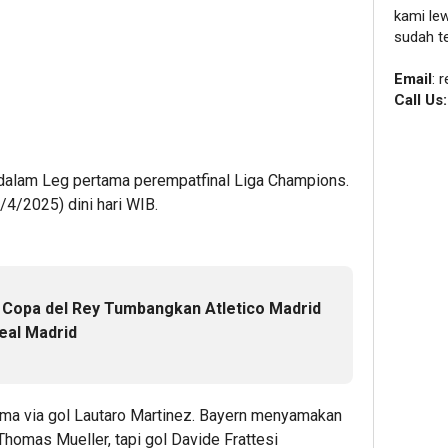
kami le
sudah t
Email
: 
Call Us
i dalam Leg pertama perempatfinal Liga Champions.
9/4/2025) dini hari WIB.
l Copa del Rey Tumbangkan Atletico Madrid
eal Madrid
tama via gol Lautaro Martinez. Bayern menyamakan
Thomas Mueller, tapi gol Davide Frattesi