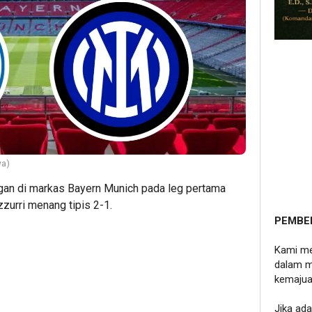
wa)
ngan di markas Bayern Munich pada leg pertama
zurri menang tipis 2-1.
PEMBE
Kami me
dalam m
kemajua
Jika ad