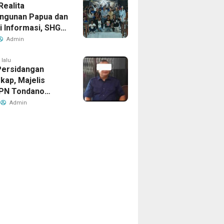
Realita
ngunan Papua dan
i Informasi, SHG
at Mengundang
Admin
dan Diskusi Film
Babi” di
 lalu
Persidangan
arta
kap, Majelis
PN Tondano
n Objek Putusan
Admin
rbeda Dengan
, Ahli Waris
 Banding