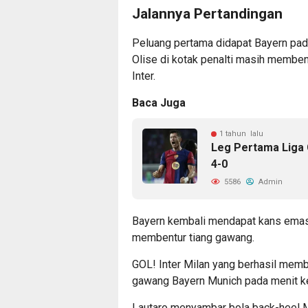
Jalannya Pertandingan
Peluang pertama didapat Bayern pad
Olise di kotak penalti masih membe
Inter.
Baca Juga
1 tahun lalu
Leg Pertama Liga
4-0
5586
Admin
Bayern kembali mendapat kans emas 
membentur tiang gawang.
GOL! Inter Milan yang berhasil memb
gawang Bayern Munich pada menit k
Lautaro menyambar bola back-heel M