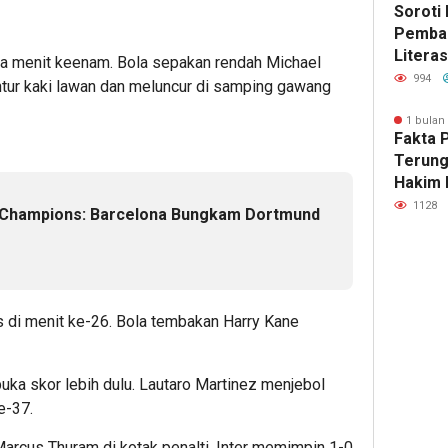
Soroti 
Pemba
Literas
a menit keenam. Bola sepakan rendah Michael
Advok
994
ntur kaki lawan dan meluncur di samping gawang
Nobar 
“Pesta 
1 bulan
Fakta 
Yogyak
Terung
Hakim 
Temuka
1128
 Champions: Barcelona Bungkam Dortmund
128 Be
SHM 79
Ajukan
di menit ke-26. Bola tembakan Harry Kane
uka skor lebih dulu. Lautaro Martinez menjebol
e-37.
arcus Thuram di kotak penalti. Inter memimpin 1-0