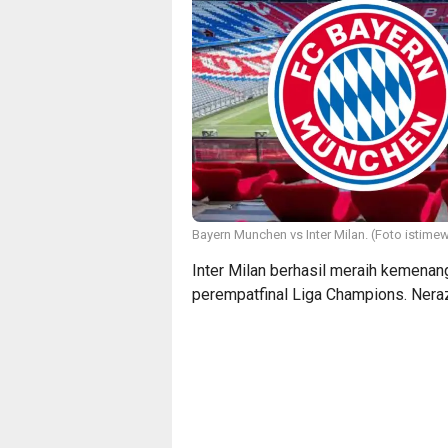
Bayern Munchen vs Inter Milan. (Foto istime
Inter Milan berhasil meraih kemena
perempatfinal Liga Champions. Neraz