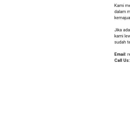
Kami me
dalam m
kemajua
Jika ad
kami le
sudah t
Email
: 
Call Us