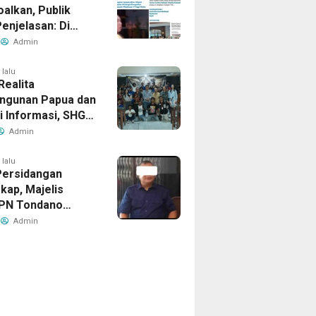
alkan, Publik
enjelasan: Di
etak Kerugian
Admin
iklaim?
 lalu
Realita
ngunan Papua dan
i Informasi, SHG
at Mengundang
Admin
dan Diskusi Film
Babi” di
 lalu
Persidangan
arta
kap, Majelis
PN Tondano
n Objek Putusan
Admin
rbeda Dengan
, Ahli Waris
 Banding