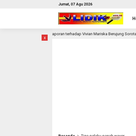
Jumat, 07 Agu 2026
H
Laporan terhadap Vivian Mariska Berujung Sorotan Balik, Niraya
1 bulan lalu
x
Beranda
Tiga pelaku panah wayer