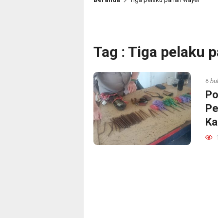
Tag : Tiga pelaku 
6 bu
Po
Pe
Ka