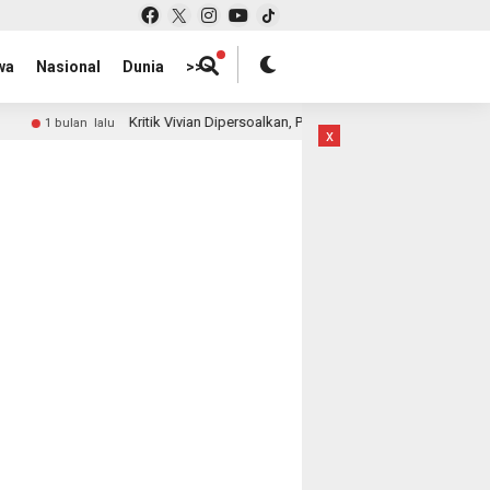
wa
Nasional
Dunia
>>>
Kritik Vivian Dipersoalkan, Publik Tagih Penjelasan: Di Mana Letak Kerug
lalu
x