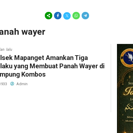
panah wayer
lan lalu
lsek Mapanget Amankan Tiga
laku yang Membuat Panah Wayer di
mpung Kombos
1933
Admin