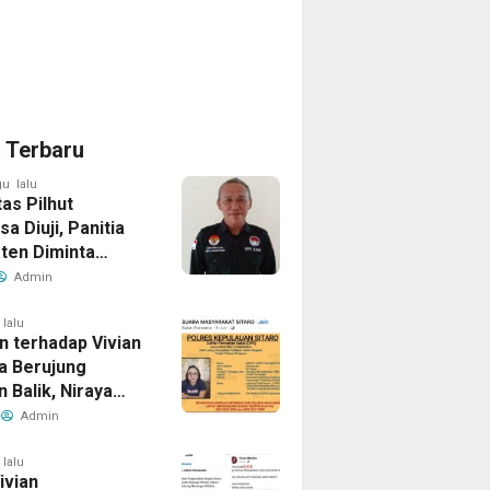
a Terbaru
u lalu
tas Pilhut
a Diuji, Panitia
ten Diminta
an Aturan Tanpa
Admin
omi
 lalu
n terhadap Vivian
a Berujung
 Balik, Niraya
ernyata Dicari
Admin
ik dalam Kasus
 Penipuan
 lalu
Vivian