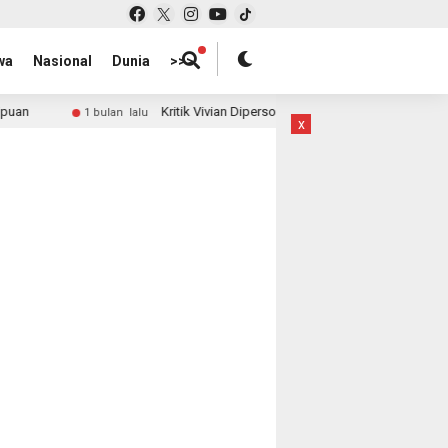
wa
Nasional
Dunia
>>>
Kritik Vivian Dipersoalkan, Publik Tagih Penjelasan: Di Mana Let
1 bulan lalu
x