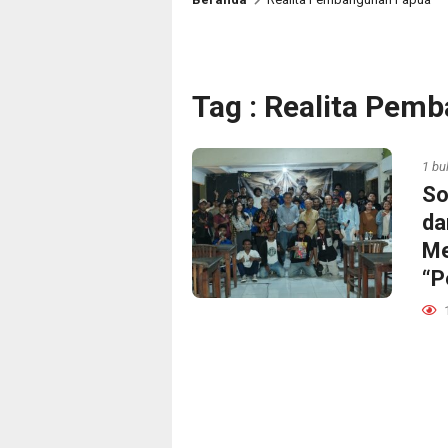
Tag : Realita Pem
1 bu
So
da
Me
“P