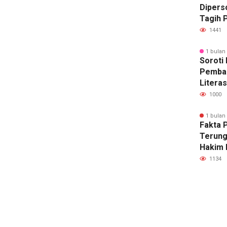
Diperso
Tagih P
Mana L
1441
yang D
1 bulan
Soroti 
Pemba
Literas
Advok
1000
Nobar 
“Pesta 
1 bulan
Fakta 
Yogyak
Terung
Hakim 
Temuka
1134
128 Be
SHM 79
Ajukan