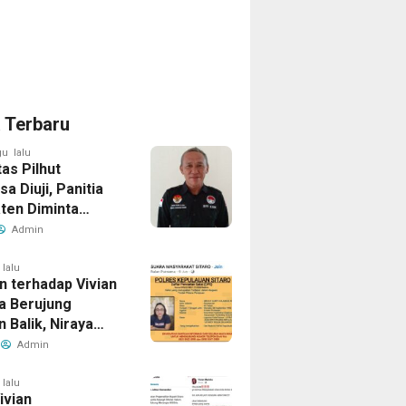
a Terbaru
u lalu
tas Pilhut
a Diuji, Panitia
ten Diminta
an Aturan Tanpa
Admin
omi
 lalu
n terhadap Vivian
a Berujung
 Balik, Niraya
ernyata Dicari
Admin
ik dalam Kasus
 Penipuan
 lalu
Vivian