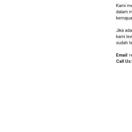
Kami me
dalam m
kemajua
Jika ad
kami le
sudah t
Email
: 
Call Us