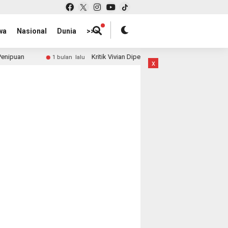
wa
Nasional
Dunia
>>>
Kritik Vivian Dipersoalkan, Publik Tagih Penjelasan: Di Mana 
1 bulan lalu
x