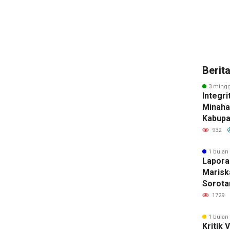
Berit
3 mingg
Integri
Minahas
Kabupa
Tegakk
932
Kompr
1 bulan
Lapora
Marisk
Sorotan
Sarry T
1729
Penyid
Dugaan
1 bulan
Kritik 