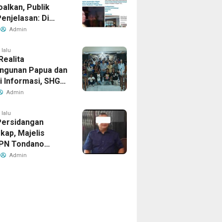
alkan, Publik
enjelasan: Di
etak Kerugian
Admin
iklaim?
 lalu
Realita
ngunan Papua dan
i Informasi, SHG
at Mengundang
Admin
dan Diskusi Film
Babi” di
 lalu
Persidangan
arta
kap, Majelis
PN Tondano
n Objek Putusan
Admin
rbeda Dengan
, Ahli Waris
 Banding