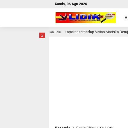
Kamis, 06 Agu 2026
H
mi
Laporan terhadap Vivian Mariska Berujung Sorotan Ba
1 bulan lalu
x
Beranda
Berita Chyntia Kalangit