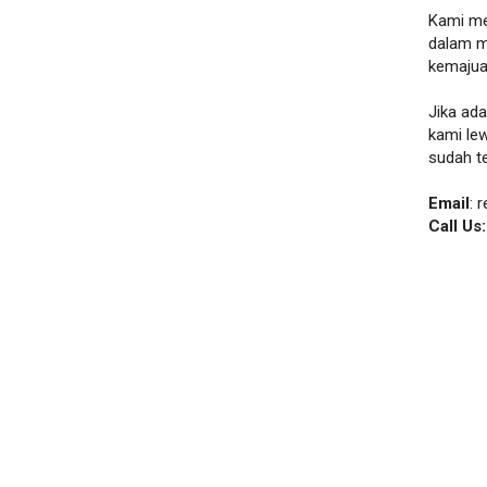
Kami me
dalam m
kemajua
Jika ad
kami le
sudah t
Email
: 
Call Us