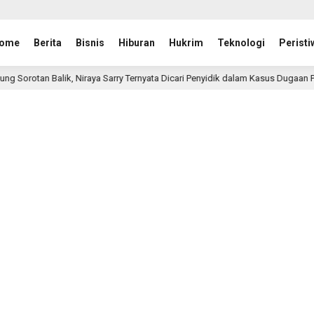
ome
Berita
Bisnis
Hiburan
Hukrim
Teknologi
Peristi
lik, Niraya Sarry Ternyata Dicari Penyidik dalam Kasus Dugaan Penipuan