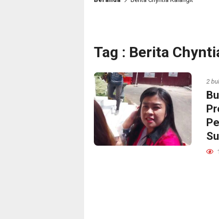
Tag : Berita Chynti
2 bu
Bu
Pr
Pe
Su