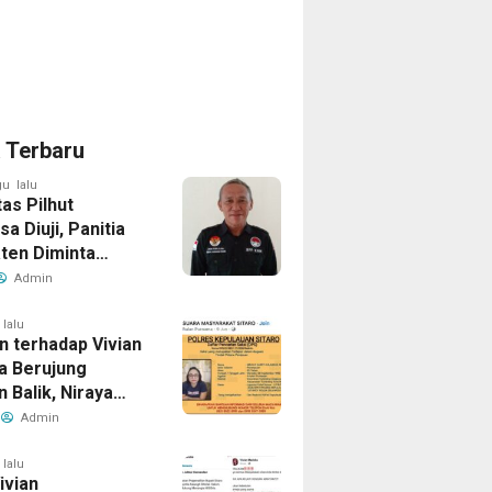
a Terbaru
u lalu
tas Pilhut
a Diuji, Panitia
ten Diminta
an Aturan Tanpa
Admin
omi
 lalu
n terhadap Vivian
a Berujung
 Balik, Niraya
ernyata Dicari
Admin
ik dalam Kasus
 Penipuan
 lalu
Vivian